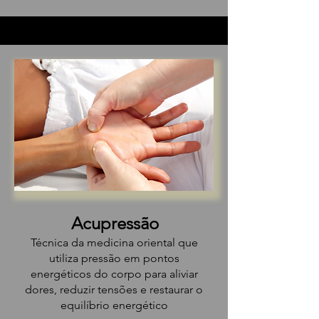
Acupressão
Técnica da medicina oriental que
utiliza pressão em pontos
energéticos do corpo para aliviar
dores, reduzir tensões e restaurar o
equilíbrio energético