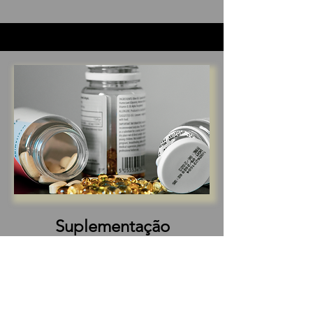
Suplementação
Correção de deficiências
nutricionais