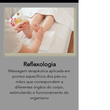
Reflexologia
Massagem terapêutica aplicada em
pontos específicos dos pés ou
mãos que correspondem a
diferentes órgãos do corpo,
estimulando o funcionamento do
organismo