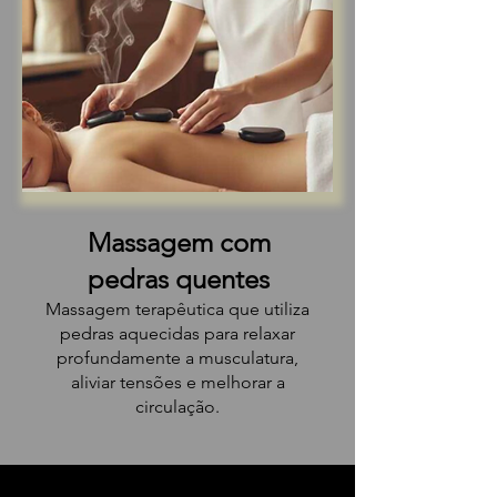
Massagem com
pedras quentes
Massagem terapêutica que utiliza
pedras aquecidas para relaxar
profundamente a musculatura,
aliviar tensões e melhorar a
circulação.